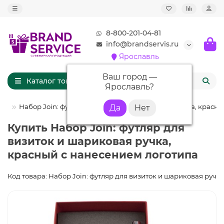
8-800-201-04-81
info@brandservis.ru
Ярославль
Ваш город —
Каталог товаров
Ярославль
?
ми
Набор Join: футляр для визиток и шариковая ручка, красн
Купить Набор Join: футляр для
визиток и шариковая ручка,
красный с нанесением логотипа
Код товара: Набор Join: футляр для визиток и шариковая ручк