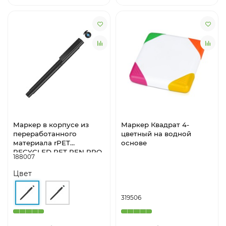
Маркер в корпусе из
Маркер Квадрат 4-
переработанного
цветный на водной
материала rPET
основе
RECYCLED PET PEN PRO
188007
LIQEO, черный с
голубыми чернилами
Цвет
319506