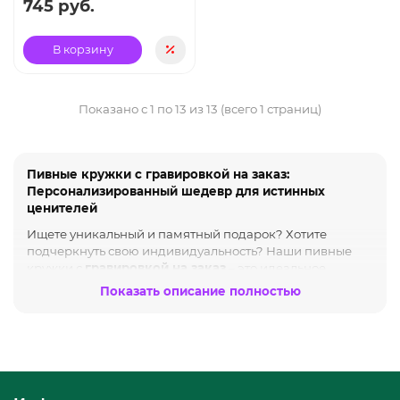
745 руб.
В корзину
Показано с 1 по 13 из 13 (всего 1 страниц)
Пивные кружки с гравировкой на заказ:
Персонализированный шедевр для истинных
ценителей
Ищете уникальный и памятный подарок? Хотите
подчеркнуть свою индивидуальность? Наши пивные
кружки с
гравировкой на заказ
– это идеальное
решение. Создайте свой собственный, неповторимый
Показать описание полностью
дизайн, который будет радовать вас и ваших близких
долгие годы.
Почему стоит выбрать пивную кружку с
гравировкой?
Уникальность
: Каждая кружка создается