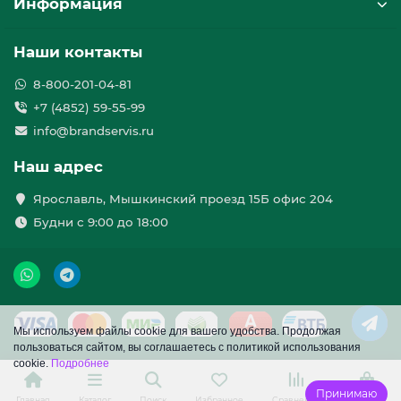
Информация
индивидуально, в соответствии с вашими
пожеланиями. Вы сами выбираете текст,
изображение или логотип, которые будут
Наши контакты
нанесены на кружку.
Памятный подарок
: Персонализированная
8-800-201-04-81
пивная кружка – это отличный подарок на день
рождения, юбилей, свадьбу или любой другой
+7 (4852) 59-55-99
праздник. Она станет символом вашей заботы и
info@brandservis.ru
внимания.
Высокое качество
: Мы используем только
Наш адрес
лучшие материалы и современное оборудование
для гравировки. Это гарантирует долговечность и
Ярославль, Мышкинский проезд 15Б офис 204
безупречный внешний вид изделия.
Будни с 9:00 до 18:00
Широкий выбор
: В нашем ассортименте
представлены пивные кружки различных форм,
размеров и материалов:
Классические стеклянные кружки
:
Идеальный выбор для повседневного
использования и наслаждения любимым
пивом.
Мы используем файлы cookie для вашего удобства. Продолжая
Керамические кружки
: Отличаются
пользоваться сайтом, вы соглашаетесь с политикой использования
прочностью и способностью сохранять
cookie.
Подробнее
температуру напитка.
Принимаю
Металлические кружки
: Подходят для
Главная
Каталог
Поиск
Избранное
Сравнение
Корзина