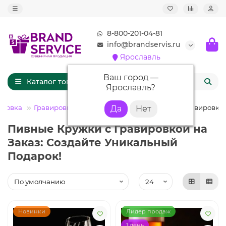
8-800-201-04-81
info@brandservis.ru
Ярославль
Ваш город —
Каталог товаров
Ярославль
?
ировка
Гравировка на стекле
Пивные кружки с гравировко
Пивные Кружки с Гравировкой на
Заказ: Создайте Уникальный
Подарок!
Новинки
Лидер продаж
1 день