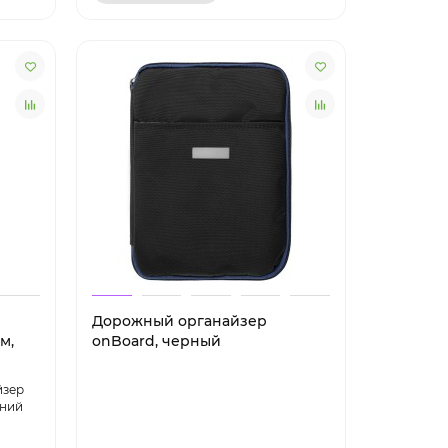
Дорожный органайзер
м,
onBoard, черный
йзер
иний