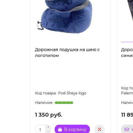
Дорожная подушка на шею с
Доро
логотипом
сини
Pod-Sheya-logo
Paler
1 350 руб.
11 8
В корзину