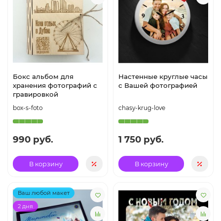
Бокс альбом для
Настенные круглые часы
хранения фотографий с
с Вашей фотографией
гравировкой
box-s-foto
chasy-krug-love
990 руб.
1 750 руб.
В корзину
В корзину
Ваш любой макет
2 дня