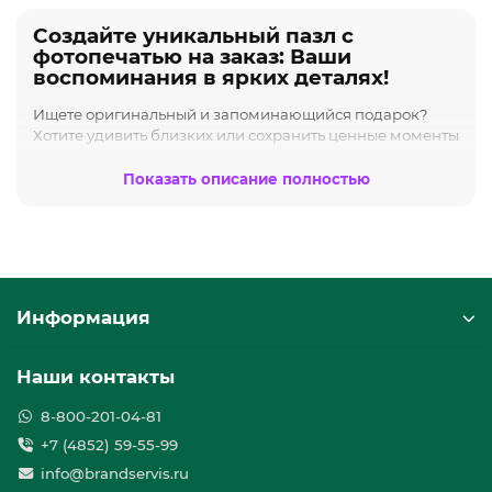
Создайте уникальный пазл с
фотопечатью на заказ: Ваши
воспоминания в ярких деталях!
Ищете оригинальный и запоминающийся подарок?
Хотите удивить близких или сохранить ценные моменты
вашей жизни в необычном формате? Предлагаем вам
заказать
пазл с фотопечатью
– уникальный способ
Показать описание полностью
превратить любимую фотографию в увлекательную
головоломку.
Почему пазл с вашим фото – это отличная идея?
Персонализация:
Пазл создается на основе
вашего фото
, что делает его по-настоящему
Информация
уникальным и особенным.
Эмоциональная ценность:
Собирая пазл, вы
переживаете приятные воспоминания,
Наши контакты
связанные с изображением. Это не просто игра, а
путешествие в прошлое.
8-800-201-04-81
Развлечение для всей семьи:
Соберите
пазл на
+7 (4852) 59-55-99
заказ
вместе с близкими и проведите время
весело и с пользой. Это отличная возможность для
info@brandservis.ru
совместного досуга.