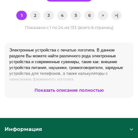
1
2
3
4
5
6
>
>|
Показано с 1 по 24 из 133 (всего 6 страниц)
Электронные устройства с печатью логотипа. В данном
разделе Вы можете найти различного рода электронные
устройства и современные сувениры, такие как: внешние
устройства питания, наушники, громкоговорители, зарядные
устройства для телефонов, а также калькуляторы с
нанесением фирменного
логоти
п
а
.
Самый популярный сувенир в этой категории являются
Показать описание полностью
портативное устройство питания с гравировкой или печатью
вашего логотипа. На сегодняшний день рекламные подарки –
это удобно, это полезно и актуально для рекламы Вашей
организации.
Посмотреть полный ассортимент электронных
продуктов
Информация