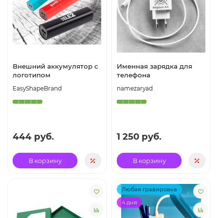
Внешний аккумулятор с
Именная зарядка для
логотипом
телефона
EasyShapeBrand
namezaryad
444 руб.
1 250 руб.
В корзину
В корзину
Любая гравировка
4 дня