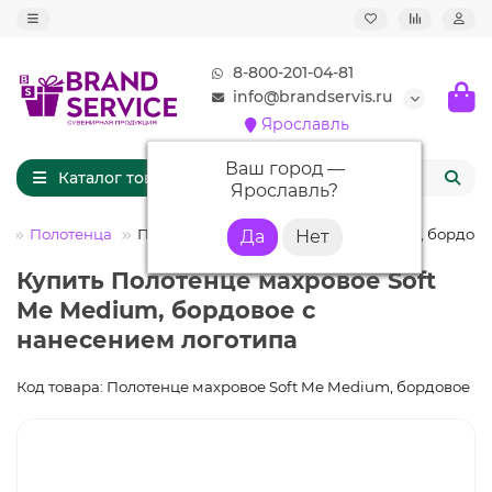
8-800-201-04-81
info@brandservis.ru
Ярославль
Ваш город —
Каталог товаров
Ярославль
?
м
Полотенца
Полотенце махровое Soft Me Medium, бордов
Купить Полотенце махровое Soft
Me Medium, бордовое с
нанесением логотипа
Код товара: Полотенце махровое Soft Me Medium, бордовое