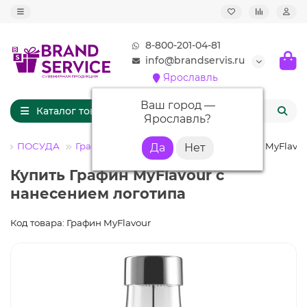
8-800-201-04-81
info@brandservis.ru
Ярославль
Ваш город —
Каталог товаров
Ярославль
?
г
ПОСУДА
Графины и питейные наборы
Графин MyFlavo
Купить Графин MyFlavour с
нанесением логотипа
Код товара: Графин MyFlavour