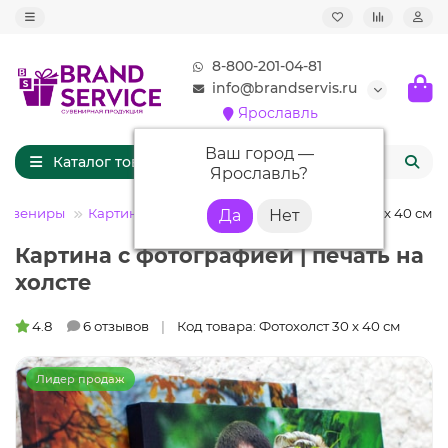
8-800-201-04-81
info@brandservis.ru
Ярославль
Ваш город —
Каталог товаров
Ярославль
?
сувениры
Картина на холсте
Картина на холсте 30 х 40 см
Картина с фотографией | печать на
холсте
4.8
6 отзывов
Код товара: Фотохолст 30 х 40 см
Лидер продаж