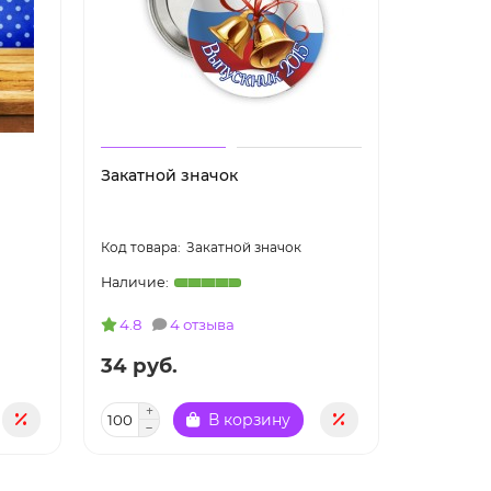
Закатной значок
Белая ш
логотип
Закатной значок
логотипо
4.8
4 отзыва
4.0
34 руб.
35 руб
В корзину
Уве