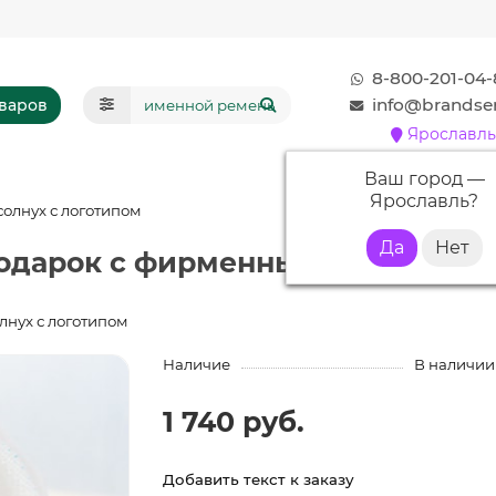
8-800-201-04-
info@brandser
оваров
Ярославль
Ваш город —
Ярославль
?
солнух с логотипом
Подарок с фирменным логотипом
лнух с логотипом
Наличие
В наличии
1 740 руб.
Добавить текст к заказу