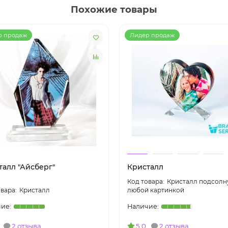
Похожие товары
р продаж
Лидер продаж
талл "Айсберг"
Кристалл
Кристалл подсолну
Кристалл
любой картинкой
2 отзыва
5.0
2 отзыва