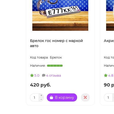
Брелок гос номер с маркой
Акри
авто
Брелок
5.0
4 отзыва
4.8
420 руб.
90 р
В корзину