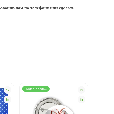
звонив нам по телефону или сделать
Лидер продаж
Лидер пр