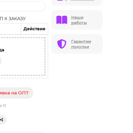
Наши
 К ЗАКАЗУ
работы
Действие
Гарантии
покупки
да
явка на ОПТ
а 10