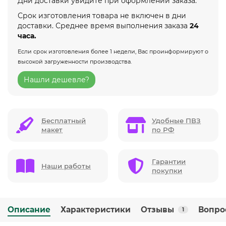
Дни доставки увидите при оформлении заказа.
Срок изготовления товара не включен в дни
доставки. Среднее время выполнения заказа
24
часа.
Если срок изготовления более 1 недели, Вас проинформируют о
высокой загруженности производства.
Нашли дешевле?
Бесплатный
Удобные ПВЗ
макет
по РФ
Гарантии
Наши работы
покупки
Описание
Характеристики
Отзывы
Вопро
1