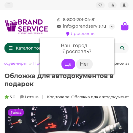
8-800-201-04-81
info@brandservis.ru
Ярославль
Ваш город —
Каталог товаров
Ярославль
?
отосувениры
Прочее
Обложка с гос номером и маркой авт
Обложка для автодокументов в
подарок
5.0
1 отзыв
Код товара: Обложка для автодокументов
1 день