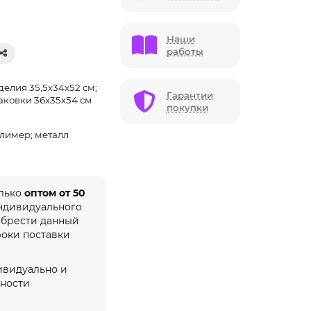
Наши
работы
елия 35,5х34х52 см;
Гарантии
аковки 36х35х54 см
покупки
олимер; металл
олько
оптом от 50
индивидуального
обрести данный
роки поставки
ивидуально и
жности