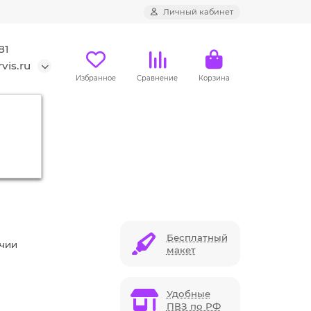
Личный кабинет
81
vis.ru
Избранное
Сравнение
Корзина
Бесплатный
ичии
макет
Удобные
ПВЗ по РФ