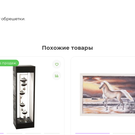
т обрешетки.
Похожие товары
р продаж