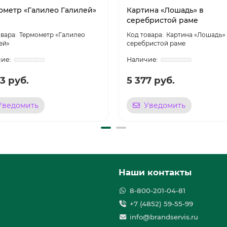
ометр «Галилео Галилей»
Картина «Лошадь» в
серебристой раме
Термометр «Галилео
Картина «Лошадь» 
ей»
серебристой раме
3 руб.
5 377 руб.
Уведомить
Уведомить
Наши контакты
8-800-201-04-81
+7 (4852) 59-55-99
info@brandservis.ru