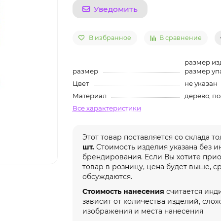
Уведомить
В избранное
В сравнение
размер изд
размер
размер уп
Цвет
не указан
Материал
дерево; п
Все характеристики
Этот товар поставляется со склада т
шт.
Стоимость изделия указана без 
брендирования. Если Вы хотите при
товар в розницу, цена будет выше, с
обсуждаются.
Стоимость нанесения
считается инд
зависит от количества изделий, сло
изображения и места нанесения