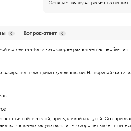
Оставьте заявку на расчет по вашим
вы
Вопрос-ответ
0
0
ой коллекции Toms - это скорее разноцветная необычная 
ю раскрашен немецкими художниками. На верхней части ко
мана
ера
ксцентричной, веселой, причудливой и крутой! Она призв
авляют человека задуматься. Так что хорошенько вглядите