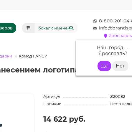
8-800-201-04-
info@brandser
оваров
Ярославль
Ваш город —
Ярославль
?
дарки
Комод FANCY
анесением логотипа
Артикул
Z20082
Наличие
Нет в нал
14 622 руб.