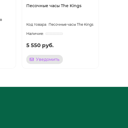
Песочные часы The Kings
Декорат
в
Песочные часы The Kings
Cabrio
5 550 руб.
2 360 
Уведомить
Уве