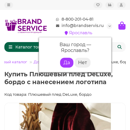
8-800-201-04-81
info@brandservis.ru
Ярославль
Ваш город —
Каталог товаров
Ярославль
?
товый каталог
Дом
Пледы
Плюшевый плед DeLuxe, борд
Купить Плюшевый плед DeLuxe,
бордо с нанесением логотипа
Код товара: Плюшевый плед DeLuxe, бордо