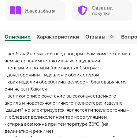
Гарантии
Наши работы
покупки
Описание
Характеристики
Отзывы
Вопро
0
- необычайно мягкий плед подарит Вам комфорт и ни с
чем не сравнимые тактильные ощущения
- теплый и плотный (плотность = 650гр/м²)
- двусторонний - идеален с обеих сторон
- края изделия обработаны велюром, благодаря чему
они не загибаются
- великолепное сочетание высококачественного
акрила и новотехнологичного полиэстера: изделие
"дышит", не электризуется, является гипоаллергенным
и обладает великолепной терморегуляцией
- стирка возможна при температуре 30°С (на
деликатном режиме)