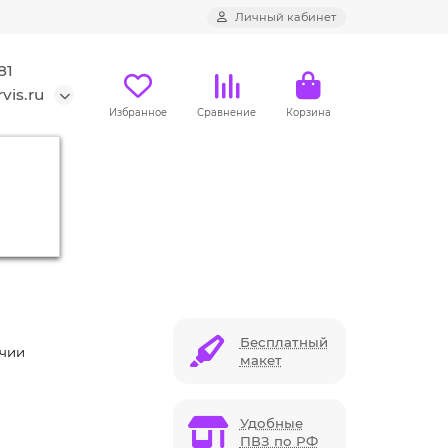
Личный кабинет
81
vis.ru
Избранное
Сравнение
Корзина
Бесплатный
ичии
макет
Удобные
ПВЗ по РФ