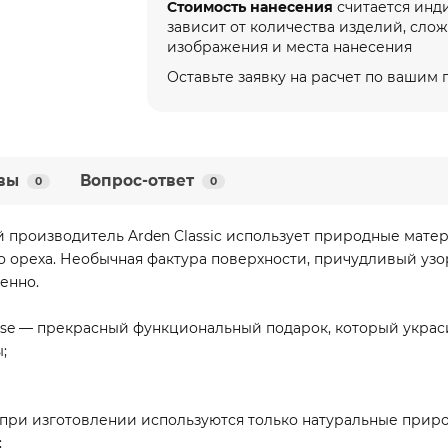
Стоимость нанесения
считается инд
зависит от количества изделий, сло
изображения и места нанесения
Оставьте заявку на расчет по вашим
вы
Вопрос-ответ
0
0
производитель Arden Classic использует природные мате
о ореха. Необычная фактура поверхности, причудливый узо
енно.
dise — прекрасный функциональный подарок, который украс
;
 при изготовлении используются только натуральные прир
;