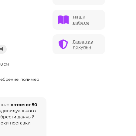
Наши
работы
Гарантии
покупки
,8 см
еребрение; полимер
олько
оптом от 50
индивидуального
обрести данный
роки поставки