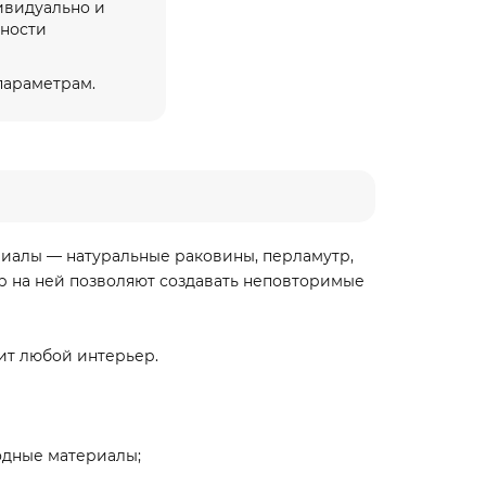
ивидуально и
жности
 параметрам.
риалы — натуральные раковины, перламутр,
р на ней позволяют создавать неповторимые
ит любой интерьер.
одные материалы;