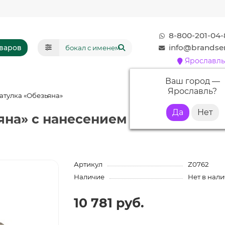
8-800-201-04-
info@brandser
оваров
Ярославль
Ваш город —
Ярославль
?
тулка «Обезьяна»
яна» с нанесением логотипа
Артикул
Z0762
Наличие
Нет в нал
10 781 руб.