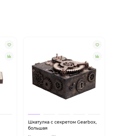
Шкатулка с секретом Gearbox,
Шкатулка
большая
малая