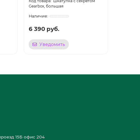
Шкатулка с секретом
Gearbox, большая
Gearbox, 
6 390 руб.
3 587 
Уведомить
Уве
роезд 15Б офис 204