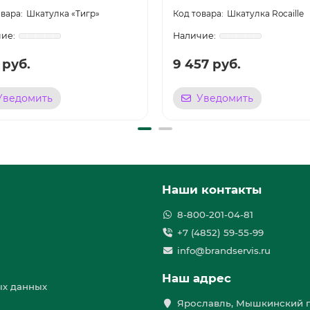
Шкатулка «Тигр»
Шкатулка Rocaille
1 руб.
9 457 руб.
Уведомить
Уведомить
Наши контакты
8-800-201-04-81
+7 (4852) 59-55-99
info@brandservis.ru
Наш адрес
ых данных
Ярославль, Мышкинский п