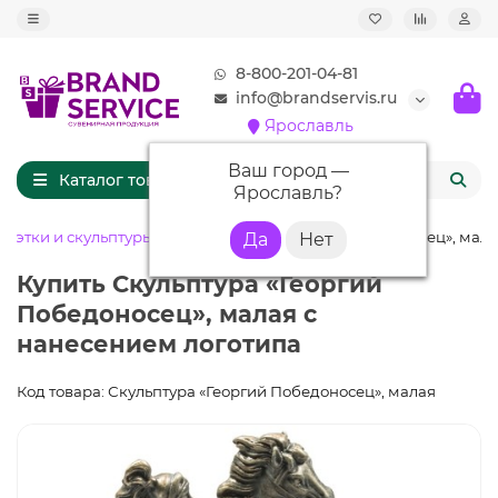
8-800-201-04-81
info@brandservis.ru
Ярославль
Ваш город —
Каталог товаров
Ярославль
?
туэтки и скульптуры
Скульптура «Георгий Победоносец», мал
Купить Скульптура «Георгий
Победоносец», малая с
нанесением логотипа
Код товара: Скульптура «Георгий Победоносец», малая