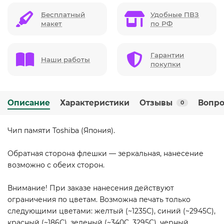
Бесплатный
Удобные ПВЗ
макет
по РФ
Гарантии
Наши работы
покупки
Описание
Характеристики
Отзывы
Вопро
0
Чип памяти Toshiba (Япония).
Обратная сторона флешки — зеркальная, нанесение
возможно с обеих сторон.
Внимание! При заказе нанесения действуют
ограничения по цветам. Возможна печать только
следующими цветами: желтый (~1235C), синий (~2945C),
красный (~186С), зеленый (~340C, 3295C), черный,