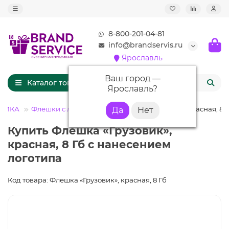
8-800-201-04-81
info@brandservis.ru
Ярославль
Ваш город —
Каталог товаров
Ярославль
?
НИКА
Флешки с логотипом
Флешка «Грузовик», красная, 8 
Купить Флешка «Грузовик»,
красная, 8 Гб с нанесением
логотипа
Код товара: Флешка «Грузовик», красная, 8 Гб