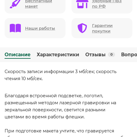
Бесплатный
Удобные ПВЗ
макет
по РФ
Гарантии
Наши работы
покупки
Описание
Характеристики
Отзывы
Вопро
0
Скорость записи информации 3 мб/сек; скорость
чтения 10 мб/сек.
Благодаря встроенной подсветке, логотип,
размещенный методом лазерной гравировки на
зеркальной поверхности, светится разными
цветами во время работы флешки.
При подготовке макета учтите, что гравируется