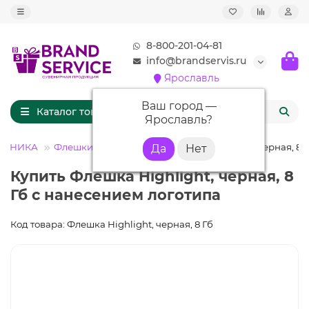
8-800-201-04-81
info@brandservis.ru
Ярославль
Ваш город —
Каталог товаров
Ярославль
?
РОНИКА
Флешки с логотипом
Флешка Highlight, черная, 8 
Купить Флешка Highlight, черная, 8
Гб с нанесением логотипа
Код товара: Флешка Highlight, черная, 8 Гб