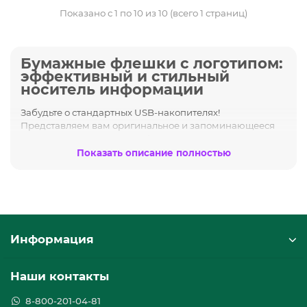
Показано с 1 по 10 из 10 (всего 1 страниц)
Бумажные флешки с логотипом:
эффективный и стильный
носитель информации
Забудьте о стандартных USB-накопителях!
Представляем вам оригинальное и запоминающееся
решение для хранения информации и продвижения
бренда – бумажные флешки с логотипом. Это не просто
Показать описание полностью
флешка, а стильный и экологичный промо-сувенир,
который подчеркнет индивидуальность вашей
компании.
Преимущества бумажных флешек:
Информация
Экологичность:
Изготовлены из переработанной
бумаги, что соответствует современным трендам
Наши контакты
устойчивого развития и заботе об окружающей
среде.
8-800-201-04-81