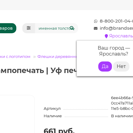
8-800-201-04-
info@brandser
оваров
Ярославль
Ваш город —
Ярославль
?
и с логотипом
Флешки деревянные
Флешка DR013 (светлы
ампопечать | Уф печать | Флешки
6ee4b66a-9
0cc47a711a
Артикул
11e5-b8bc-
Наличие
В наличии
661 руб.