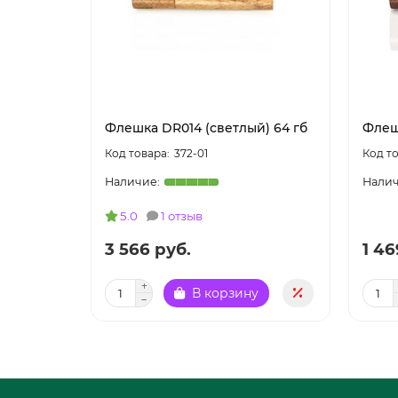
Флешка DR014 (светлый) 64 гб
Флеш
372-01
5.0
1 отзыв
3 566 руб.
1 46
В корзину