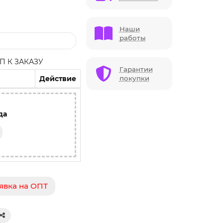
Наши
работы
 К ЗАКАЗУ
Гарантии
Действие
покупки
да
явка на ОПТ