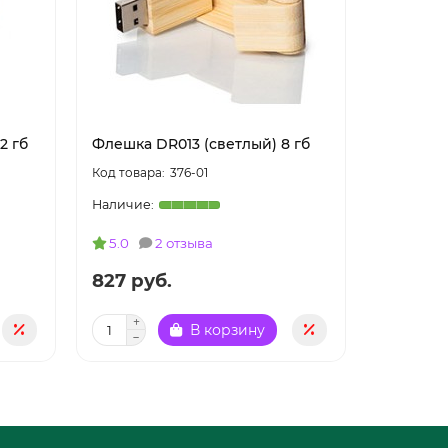
2 гб
Флешка DR013 (светлый) 8 гб
Флешка D
376-01
5.0
2 отзыва
5.0
827 руб.
920 ру
В корзину