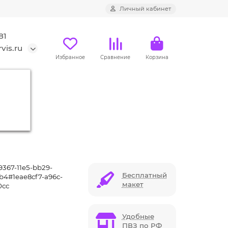
Личный кабинет
81
vis.ru
Избранное
Сравнение
Корзина
й) 4 гб
367-11e5-bb29-
Бесплатный
b4#1eae8cf7-a96c-
макет
0cc
Удобные
ПВЗ по РФ