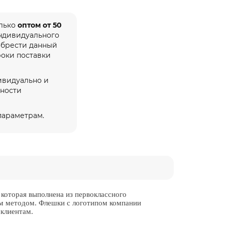
олько
оптом от 50
индивидуального
обрести данный
роки поставки
ивидуально и
жности
 параметрам.
которая выполнена из первоклассного
ым методом. Флешки с логотипом компании
 клиентам.