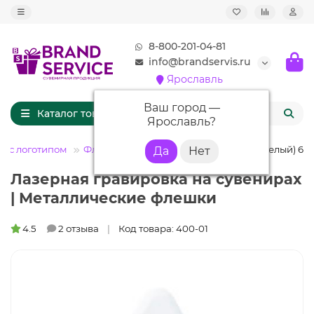
8-800-201-04-81
info@brandservis.ru
Ярославль
Ваш город —
Каталог товаров
Ярославль
?
и с логотипом
Флешки карточки
Флешка KR010 (белый) 64 
Лазерная гравировка на сувенирах
| Металлические флешки
4.5
2 отзыва
Код товара: 400-01