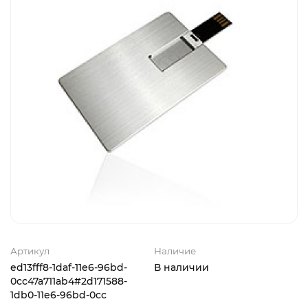
Артикул
Наличие
ed13fff8-1daf-11e6-96bd-
В наличии
0cc47a711ab4#2d171588-
1db0-11e6-96bd-0cc