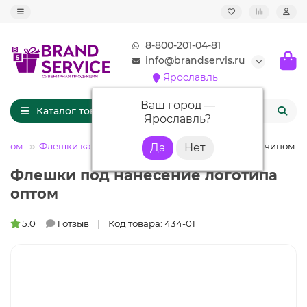
8-800-201-04-81
info@brandservis.ru
Ярославль
Ваш город —
Каталог товаров
Ярославль
?
типом
Флешки карточки
Флешка KR015 (серебро) с чипом 8 
Флешки под нанесение логотипа
оптом
5.0
1 отзыв
Код товара: 434-01