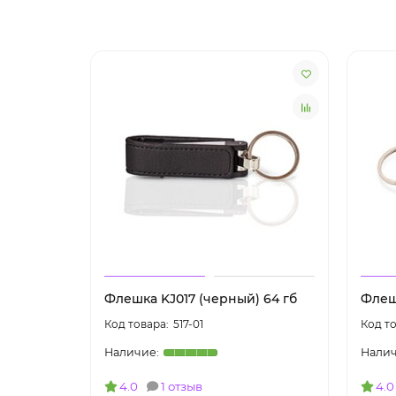
Флешка KJ017 (черный) 64 гб
Флешк
517-01
4.0
1 отзыв
4.0