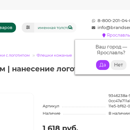
8-800-201-04-
info@brandser
оваров
Ярославль
Ваш город —
Ярославль
?
и с логотипом
Флешки кожаные
Флешка KJ017 (черный) 32
 | нанесение логотипа | Гравир
9346238a-9
0cc47a711
Артикул
11e5-bf62-
Наличие
В наличии
1 618 руб.