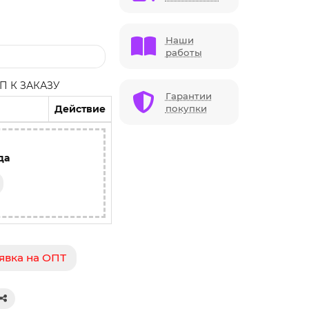
Наши
работы
 К ЗАКАЗУ
Гарантии
Действие
покупки
да
явка на ОПТ