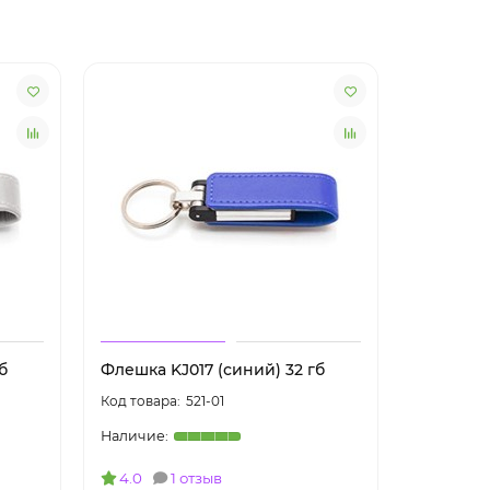
б
Флешка KJ017 (синий) 32 гб
Флешка K
521-01
4.0
1 отзыв