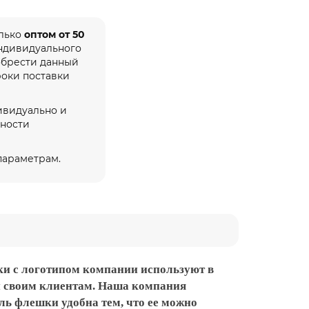
олько
оптом от 50
индивидуального
обрести данный
роки поставки
ивидуально и
жности
 параметрам.
и с логотипом компании используют в
и своим клиентам. Наша компания
ль флешки удобна тем, что ее можно