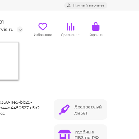
Личный кабинет
81
vis.ru
Избранное
Сравнение
Корзина
 гб
овка
358-11e5-bb29-
Бесплатный
ab4#d4450627-c5a2-
макет
0cc
Удобные
ПВЗ по РФ