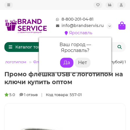
8-800-201-04-81
info@brandservis.ru
Ярославль
Ваш город —
Каталог товаров
Ярославль
?
 с логотипом
Флешки кожаные
Флешка KJ020 (голубой) 16 
Промо флешка USB с логотипом на
ключи купить оптом
5.0
1 отзыв
Код товара: 557-01