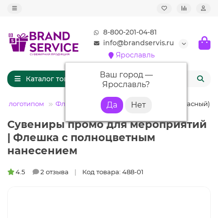
8-800-201-04-81
info@brandservis.ru
Ярославль
Ваш город —
Каталог товаров
Ярославль
?
 с логотипом
Флешки кожаные
Флешка KJ020 (красный) 8 
Сувениры промо для мероприятий
| Флешка с полноцветным
нанесением
4.5
2 отзыва
Код товара: 488-01