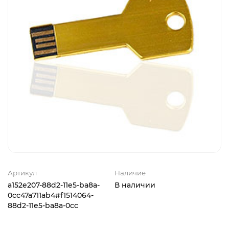
Артикул
Наличие
a152e207-88d2-11e5-ba8a-
В наличии
0cc47a711ab4#f1514064-
88d2-11e5-ba8a-0cc