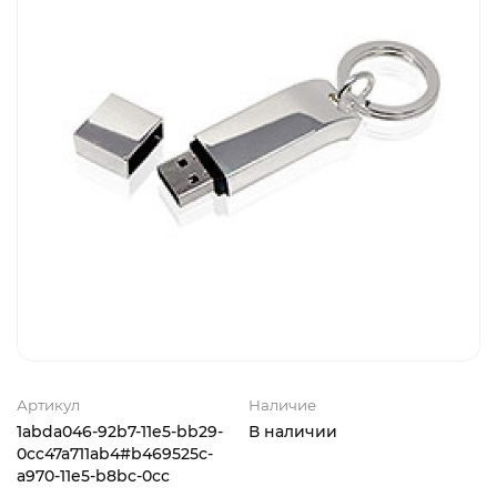
Артикул
Наличие
1abda046-92b7-11e5-bb29-
В наличии
0cc47a711ab4#b469525c-
a970-11e5-b8bc-0cc