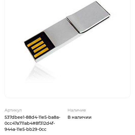
Артикул
Наличие
537dbee1-88d4-11e5-ba8a-
В наличии
0cc47a711ab4#8f312d4f-
944a-11e5-bb29-0cc