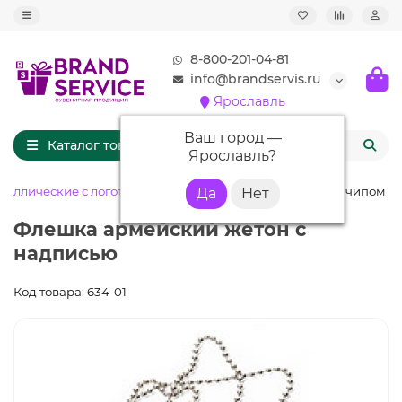
8-800-201-04-81
info@brandservis.ru
Ярославль
Ваш город —
Каталог товаров
Ярославль
?
таллические с логотипом
Флешка ME068 (серебро) с чипом 4 
Флешка армейский жетон с
надписью
Код товара: 634-01