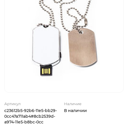
Артикул
Наличие
c23612b5-92b6-11e5-bb29-
В наличии
0cc47a711ab4#8cb2539d-
a974-11e5-b8bc-0cc