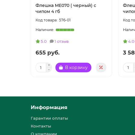
Флешка ME070 ( черный) с
Флеш
чипом 4 гб
чипо
576-01
5.0
1 отзыв
4.0
655 руб.
3 58
В корзину
Информация
Гарантии оплаты
Контакты
О компании