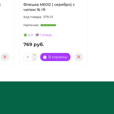
с
Флешка ME012 ( серебро) с
Флешка M
чипом 16 гб
чипом 8 
579-01
4.0
1 отзыв
769 руб.
681 ру
В корзину