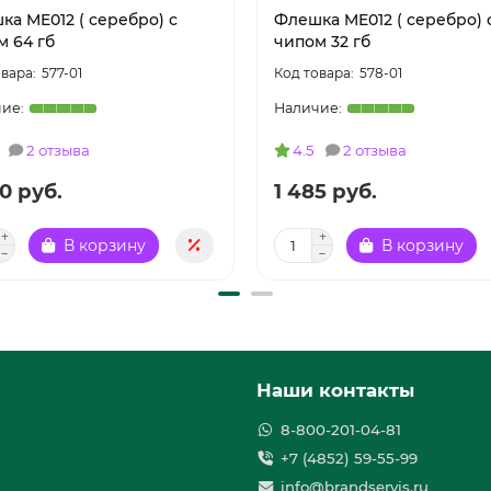
ка ME012 ( серебро) с
Флешка ME012 ( серебро) 
м 64 гб
чипом 32 гб
577-01
578-01
2 отзыва
4.5
2 отзыва
0 руб.
1 485 руб.
В корзину
В корзину
Наши контакты
8-800-201-04-81
+7 (4852) 59-55-99
info@brandservis.ru