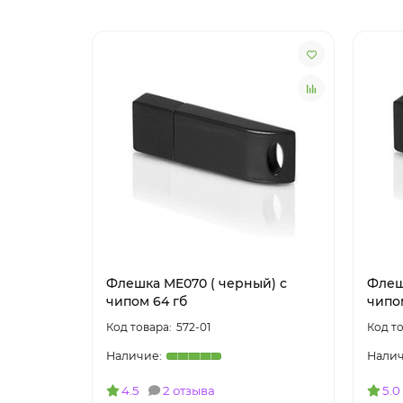
Флешка ME070 ( черный) с
Флеш
чипом 64 гб
чипом
572-01
4.5
2 отзыва
5.0