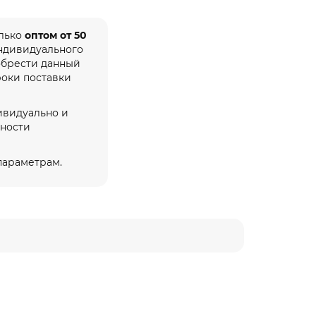
олько
оптом от 50
индивидуального
обрести данный
роки поставки
ивидуально и
жности
 параметрам.