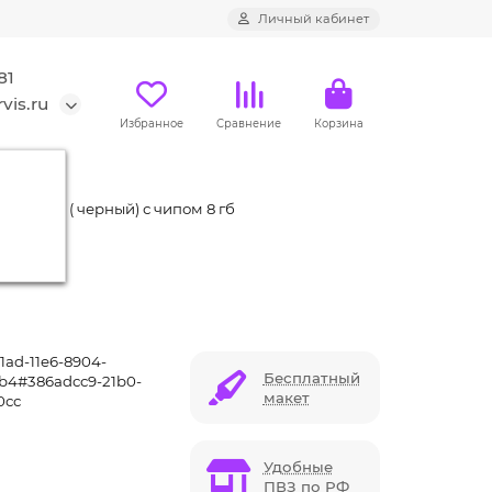
Личный кабинет
81
vis.ru
Избранное
Сравнение
Корзина
 ME070 ( черный) с чипом 8 гб
1ad-11e6-8904-
Бесплатный
ab4#386adcc9-21b0-
макет
0cc
Удобные
ПВЗ по РФ