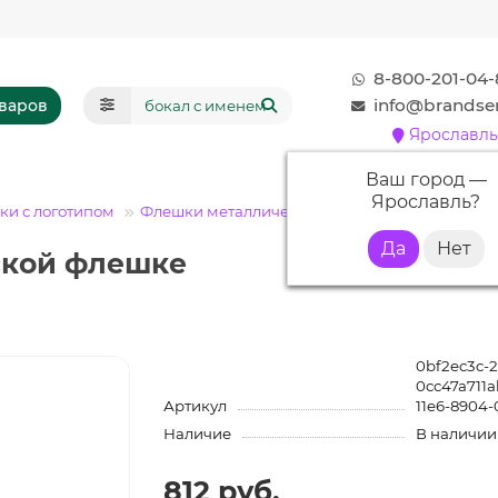
8-800-201-04-
info@brandser
оваров
Ярославль
Ваш город —
Ярославль
?
и с логотипом
Флешки металлические с логотипом
Флешка
ской флешке
0bf2ec3c-2
0cc47a711
Артикул
11e6-8904-
Наличие
В наличии
812 руб.