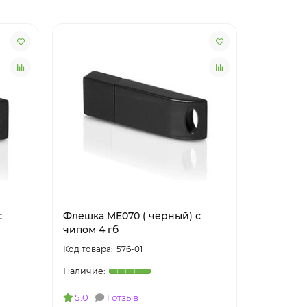
с
Флешка ME070 ( черный) с
Флешка M
чипом 4 гб
чипом 64
576-01
5.0
1 отзыв
4.0