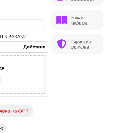
Наши
работы
 К ЗАКАЗУ
Гарантии
Действие
покупки
да
явка на ОПТ