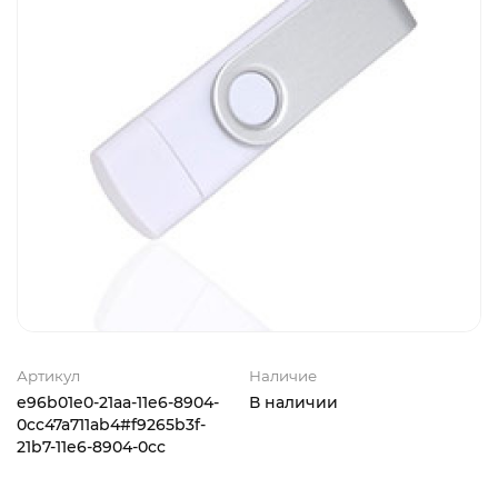
Артикул
Наличие
e96b01e0-21aa-11e6-8904-
В наличии
0cc47a711ab4#f9265b3f-
21b7-11e6-8904-0cc