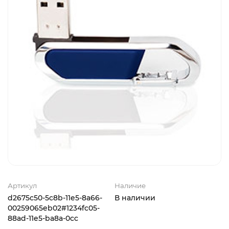
Артикул
Наличие
d2675c50-5c8b-11e5-8a66-
В наличии
00259065eb02#1234fc05-
88ad-11e5-ba8a-0cc