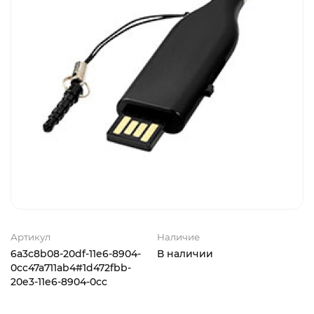
Артикул
Наличие
6a3c8b08-20df-11e6-8904-
В наличии
0cc47a711ab4#1d472fbb-
20e3-11e6-8904-0cc