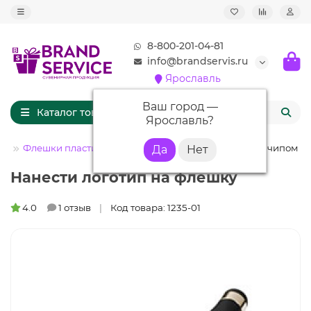
8-800-201-04-81
info@brandservis.ru
Ярославль
Ваш город —
Каталог товаров
Ярославль
?
ом
Флешки пластиковые
Флешка PL002 (черный) с чипом 4 
Нанести логотип на флешку
4.0
1 отзыв
Код товара: 1235-01