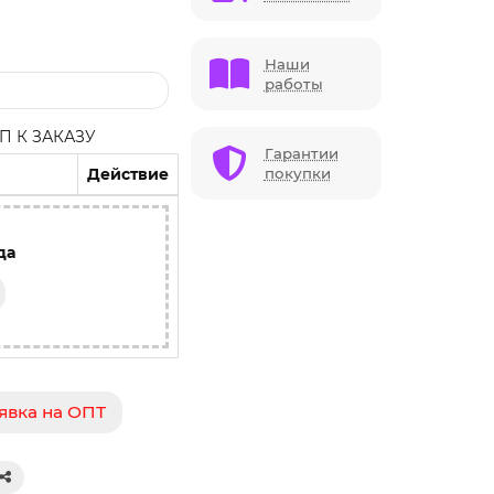
Наши
работы
 К ЗАКАЗУ
Гарантии
Действие
покупки
да
явка на ОПТ