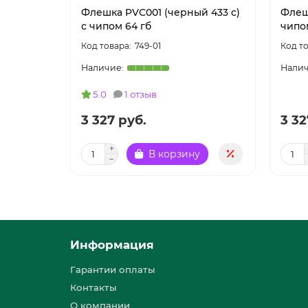
Флешка PVC001 (черный 433 c)
Флеш
с чипом 64 гб
чипо
749-01
5.0
1 отзыв
3 327 руб.
3 32
В корзину
Информация
Гарантии оплаты
Контакты
О компании