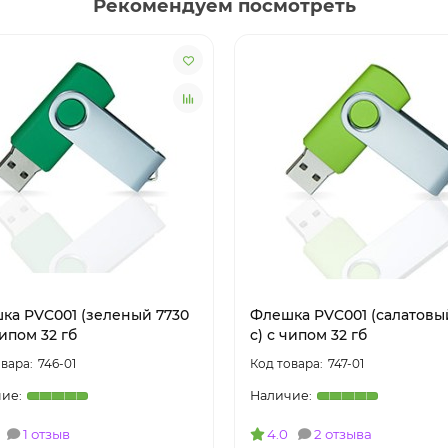
Рекомендуем посмотреть
ка PVC001 (зеленый 7730
Флешка PVC001 (салатовы
чипом 32 гб
c) с чипом 32 гб
746-01
747-01
1 отзыв
4.0
2 отзыва