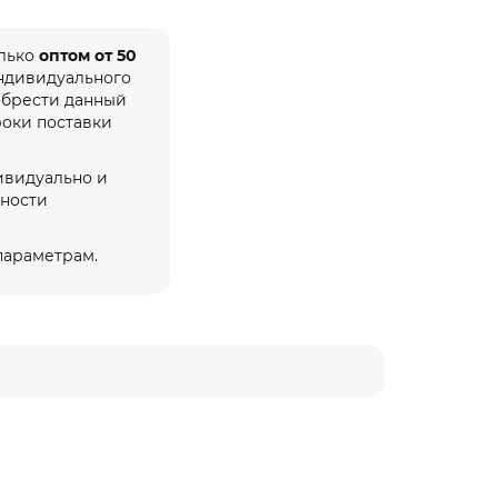
олько
оптом от 50
индивидуального
обрести данный
роки поставки
ивидуально и
жности
 параметрам.