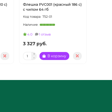
0 c)
Флешка PVC001 (красный 186 c)
Флешка P
с чипом 64 гб
c) с чип
752-01
4.0
1 отзыв
4.0
3 327 руб.
3 327 
В корзину