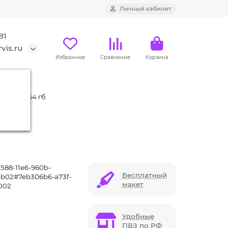
Личный кабинет
81
vis.ru
Избранное
Сравнение
Корзина
с чипом 64 гб
588-11e6-960b-
Бесплатный
b02#7eb306b6-a73f-
макет
002
Удобные
ПВЗ по РФ