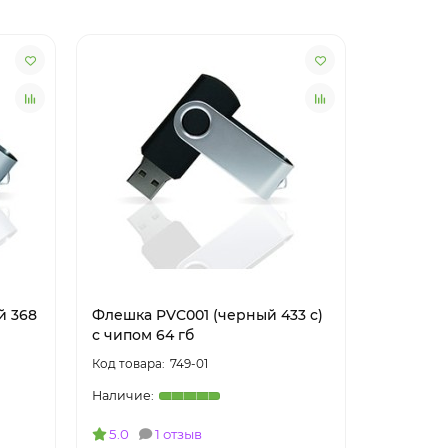
й 368
Флешка PVC001 (черный 433 c)
Флешка 
с чипом 64 гб
чипом 64
749-01
5.0
1 отзыв