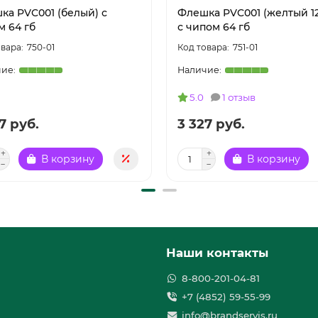
ка PVC001 (белый) с
Флешка PVC001 (желтый 12
м 64 гб
с чипом 64 гб
750-01
751-01
5.0
1 отзыв
7 руб.
3 327 руб.
В корзину
В корзину
Наши контакты
8-800-201-04-81
+7 (4852) 59-55-99
info@brandservis.ru