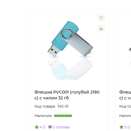
Флешка PVC001 (голубой 2190
Флеш
c) с чипом 32 гб
c) с 
745-01
4.5
2 отзыва
5.0