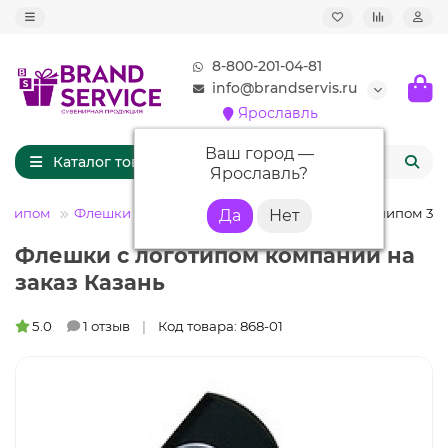
8-800-201-04-81
info@brandservis.ru
Ярославль
Ваш город —
Каталог товаров
Ярославль
?
готипом
Флешки ПВХ
Флешка PVC003 (черный) с чипом 32 
Флешки с логотипом компании на
заказ Казань
5.0
1 отзыв
Код товара: 868-01