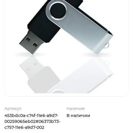
Артикул
Наличие
453bdc0a-c74f-11e6-a9d7-
В наличии
00259065eb02#06373b73-
c757-11e6-a9d7-002