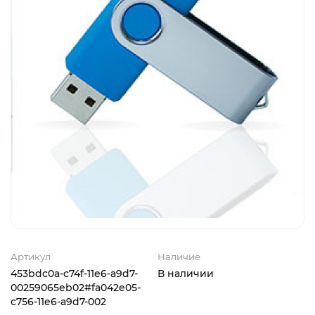
Артикул
Наличие
453bdc0a-c74f-11e6-a9d7-
В наличии
00259065eb02#fa042e05-
c756-11e6-a9d7-002