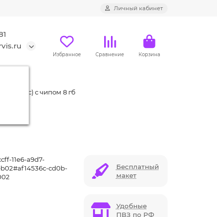
Личный кабинет
81
vis.ru
Избранное
Сравнение
Корзина
й 2190 c) с чипом 8 гб
cff-11e6-a9d7-
Бесплатный
b02#af14536c-cd0b-
макет
002
Удобные
ПВЗ по РФ