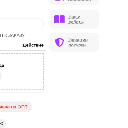
Наши
работы
 К ЗАКАЗУ
Гарантии
Действие
покупки
да
явка на ОПТ