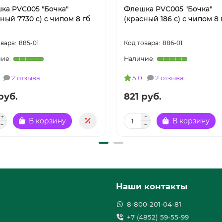
ка PVC005 "Бочка"
Флешка PVC005 "Бочка"
ный 7730 c) с чипом 8 гб
(красный 186 c) с чипом 8 
885-01
886-01
2 отзыва
5.0
2 отзыва
руб.
821 руб.
В корзину
В корзину
Наши контакты
8-800-201-04-81
+7 (4852) 59-55-99