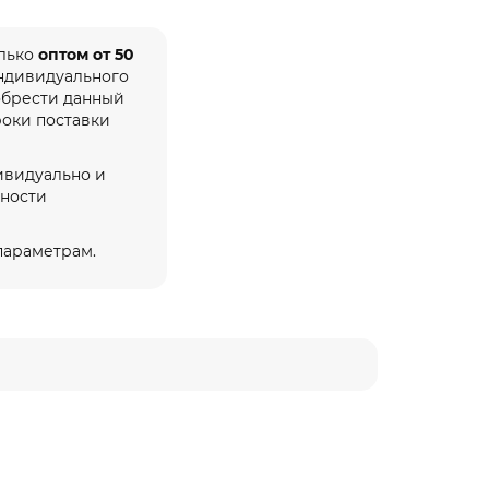
олько
оптом от 50
индивидуального
обрести данный
роки поставки
ивидуально и
жности
 параметрам.