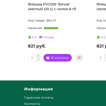
Флешка PVC005 "Бочка"
Флеш
(желтый 120 c) с чипом 8 гб
(зеле
884-01
5.0
1 отзыв
4.5
821 руб.
821 
В корзину
Информация
Гарантии оплаты
Контакты