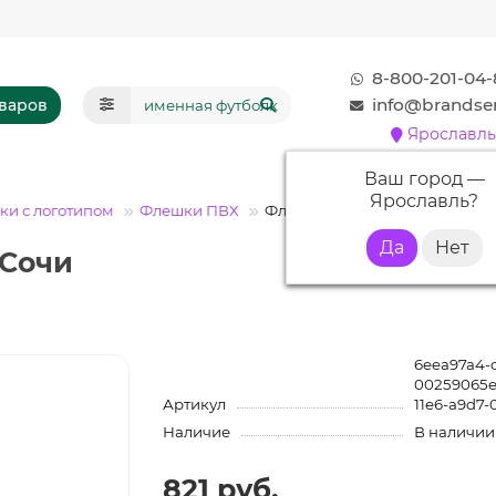
8-800-201-04-
info@brandser
оваров
Ярославль
Ваш город —
Ярославль
?
и с логотипом
Флешки ПВХ
Флешка PVC005 "Бочка" (голубо
 Сочи
6eea97a4-c
00259065e
Артикул
11e6-a9d7-
Наличие
В наличии
821 руб.