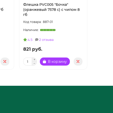
Флешка PVC005 "Бочка"
Флешка 
гб
(оранжевый 7578 c) с чипом 8
(салатов
гб
887-01
4.5
2 отзыва
821 руб.
821 ру
В корзину