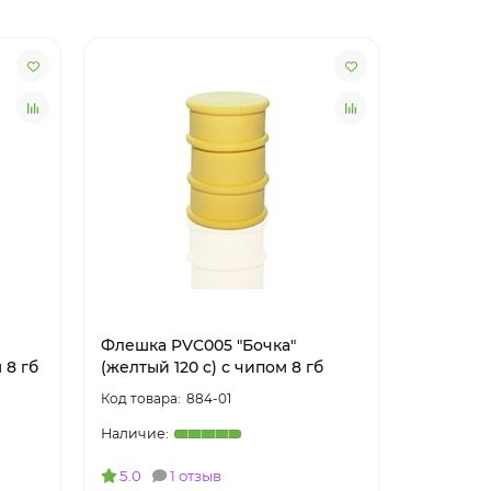
Флешка PVC005 "Бочка"
Флешка 
 8 гб
(желтый 120 c) с чипом 8 гб
(зеленый
884-01
5.0
1 отзыв
4.5