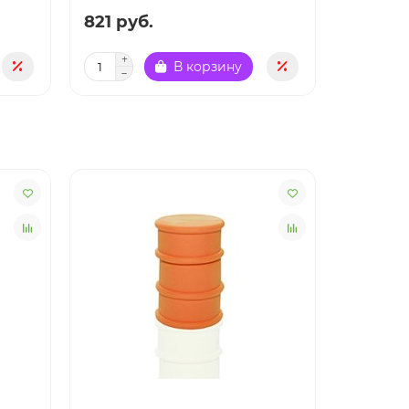
821 руб.
821 ру
В корзину