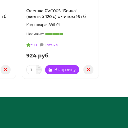
Флешка PVC005 "Бочка"
Флешка 
 гб
(желтый 120 c) с чипом 16 гб
(зеленый
896-01
5.0
1 отзыв
5.0
924 руб.
924 ру
В корзину