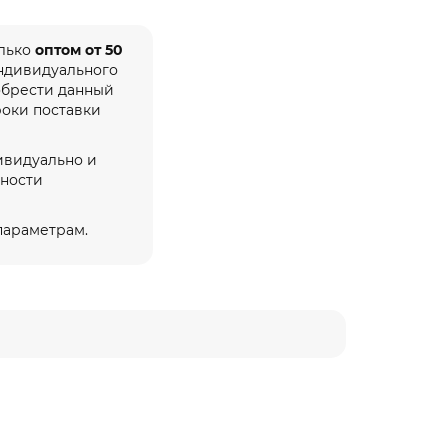
олько
оптом от 50
индивидуального
обрести данный
роки поставки
ивидуально и
жности
 параметрам.