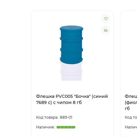
Флешка PVC005 "Бочка" (синий
Флеш
7689 c) с чипом 8 гб
(фиол
гб
889-01