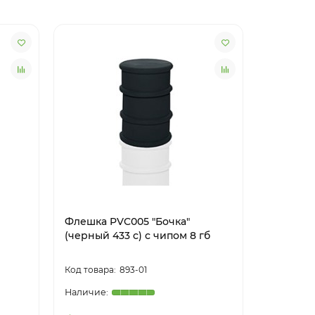
Флешка PVC005 "Бочка"
Флешка 
(черный 433 c) с чипом 8 гб
(бордовы
893-01