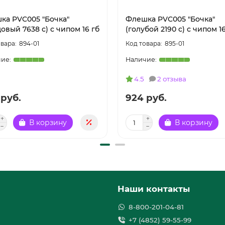
ка PVC005 "Бочка"
Флешка PVC005 "Бочка"
овый 7638 c) с чипом 16 гб
(голубой 2190 c) с чипом 16
894-01
895-01
4.5
2 отзыва
 руб.
924 руб.
В корзину
В корзину
Наши контакты
8-800-201-04-81
+7 (4852) 59-55-99