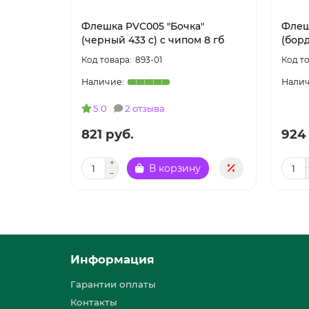
Флешка PVC005 "Бочка"
Флеш
(черный 433 c) с чипом 8 гб
(борд
893-01
5.0
2 отзыва
821 руб.
924
В корзину
Информация
Гарантии оплаты
Контакты