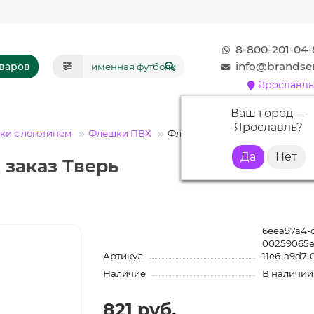
8-800-201-04-
info@brandser
оваров
Ярославль
Ваш город —
Ярославль
?
и с логотипом
Флешки ПВХ
Флешка PVC005 "Бочка" (серый
 заказ Тверь
6eea97a4-c
00259065e
Артикул
11e6-a9d7-
Наличие
В наличии
821 руб.