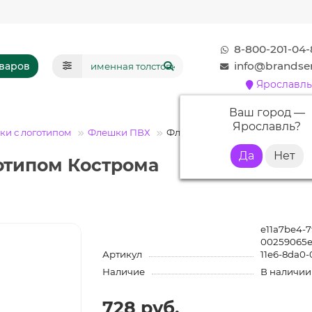
8-800-201-04-
info@brandser
оваров
Ярославль
Ваш город —
Ярославль
?
и с логотипом
Флешки ПВХ
Флешка PVC117 "Обезьяна" (цве
отипом Кострома
e11a7be4-7
00259065e
Артикул
11e6-8da0-
Наличие
В наличии
728 руб.