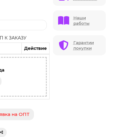
Наши
работы
 К ЗАКАЗУ
Гарантии
Действие
покупки
да
явка на ОПТ