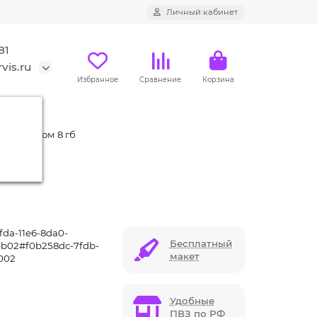
Личный кабинет
81
vis.ru
Избранное
Сравнение
Корзина
т.) с чипом 8 гб
fda-11e6-8da0-
Бесплатный
b02#f0b258dc-7fdb-
макет
002
Удобные
ПВЗ по РФ