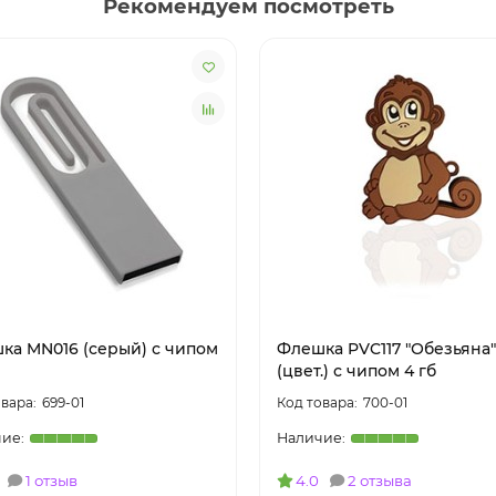
Рекомендуем посмотреть
ка MN016 (серый) с чипом
Флешка PVC117 "Обезьяна"
(цвет.) с чипом 4 гб
699-01
700-01
1 отзыв
4.0
2 отзыва