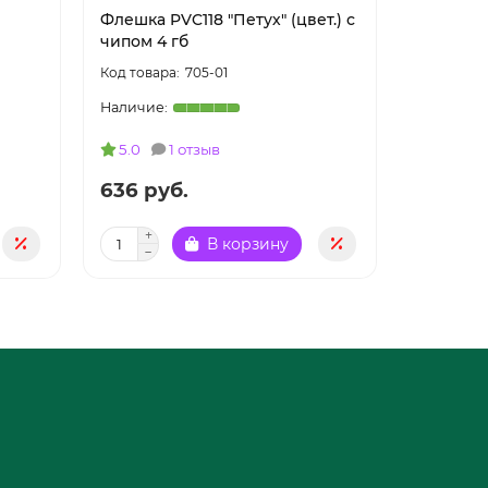
Флешка PVC118 "Петух" (цвет.) с
Флешка P
чипом 4 гб
чипом 8 
705-01
5.0
1 отзыв
5.0
636 руб.
821 ру
В корзину