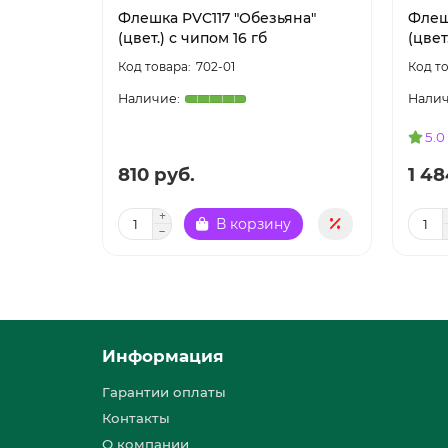
Флешка PVC117 "Обезьяна"
Флеш
(цвет.) с чипом 16 гб
(цвет
702-01
5.0
810 руб.
1 48
В корзину
Информация
Гарантии оплаты
Контакты
О компании