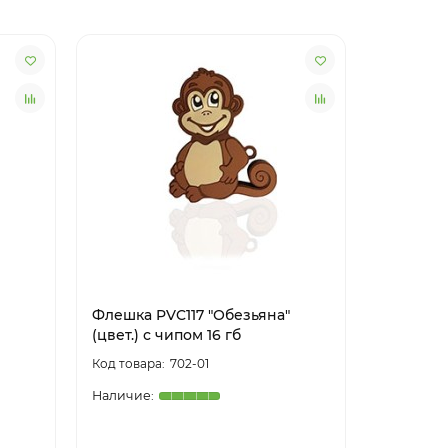
Флешка PVC117 "Обезьяна"
Флешка P
(цвет.) с чипом 16 гб
(цвет.) с
702-01
5.0