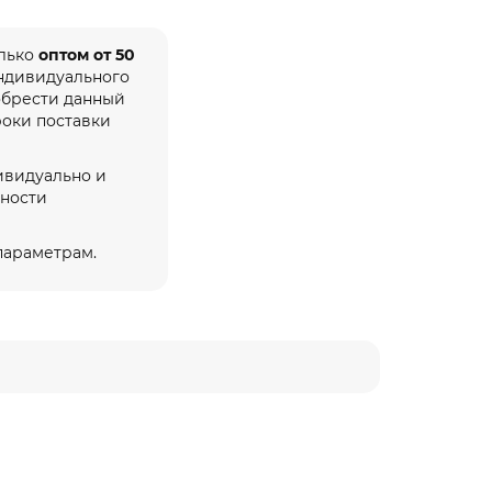
олько
оптом от 50
индивидуального
обрести данный
роки поставки
ивидуально и
жности
 параметрам.