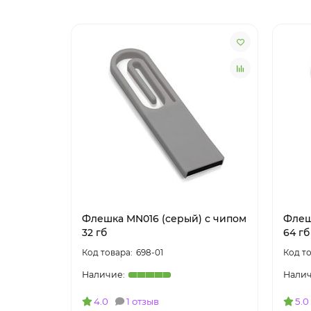
Флешка MN016 (серый) с чипом
Флеш
32 гб
64 гб
698-01
4.0
1 отзыв
5.0