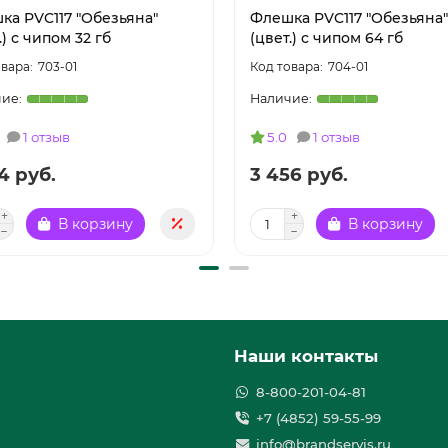
ка PVC117 "Обезьяна"
Флешка PVC117 "Обезьяна"
.) с чипом 32 гб
(цвет.) с чипом 64 гб
703-01
704-01
1 отзыв
5.0
1 отзыв
4 руб.
3 456 руб.
В корзину
В корзину
Наши контакты
8-800-201-04-81
+7 (4852) 59-55-99
info@brandservis.ru