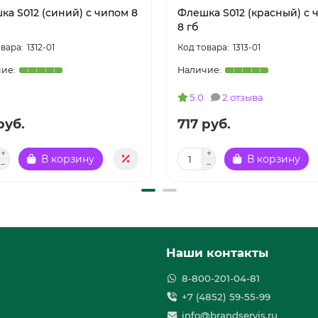
ка S012 (синий) с чипом 8
Флешка S012 (красный) с 
8 гб
1312-01
1313-01
5.0
2 отзыва
руб.
717 руб.
В корзину
В корзину
Наши контакты
8-800-201-04-81
+7 (4852) 59-55-99
info@brandservis.ru