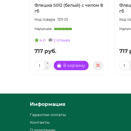
Флешка S012 (белый) с чипом 8
Флеш
гб
гб
1311-01
4.0
2 отзыва
717 руб.
717 
В корзину
Информация
Гарантии оплаты
Контакты
О компании