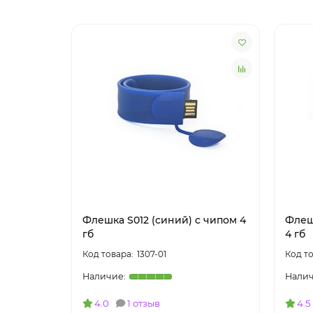
Флешка S012 (синий) с чипом 4
Флеш
гб
4 гб
1307-01
4.0
1 отзыв
4.5