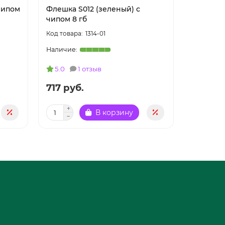
чипом
Флешка S012 (зеленый) с
Флешка S
чипом 8 гб
8 гб
1314-01
5.0
1 отзыв
4.5
717 руб.
717 руб
В корзину