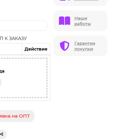
Наши
работы
 К ЗАКАЗУ
Гарантии
Действие
покупки
да
явка на ОПТ