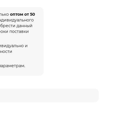
олько
оптом от 50
индивидуального
обрести данный
роки поставки
ивидуально и
жности
 параметрам.