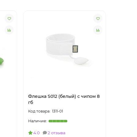
Флешка S012 (белый) с чипом 8
Флешка S
гб
гб
1311-01
4.0
2 отзыва