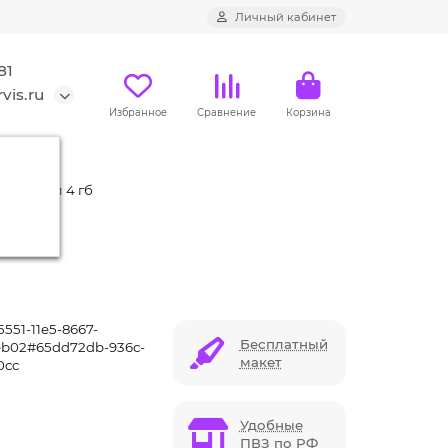
Личный кабинет
81
vis.ru
Избранное
Сравнение
Корзина
 с чипом 4 гб
551-11e5-8667-
Бесплатный
b02#65dd72db-936c-
макет
0cc
Удобные
ПВЗ по РФ