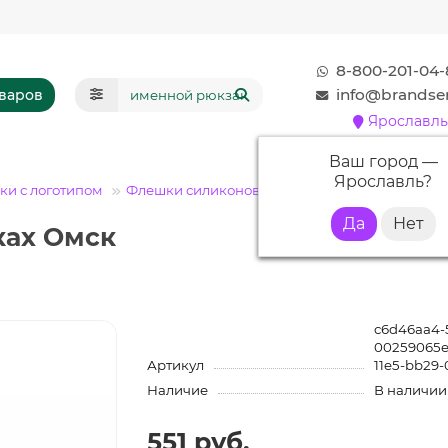
8-800-201-04-
info@brandser
оваров
Ярославль
Ваш город —
Ярославль
?
и с логотипом
Флешки силиконовые
Флешка S012 (желтый)
ках Омск
c6d46aa4-5
00259065e
Артикул
11e5-bb29-
Наличие
В наличии
551 руб.