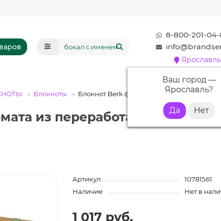
8-800-201-04-
info@brandser
оваров
Ярославль
Ваш город —
Ярославль
?
КНОТЫ
Блокноты
Блокнот Berk формата из переработанной
рмата из переработанной бумаги
Артикул
10781561
Наличие
Нет в нал
1 017 руб.