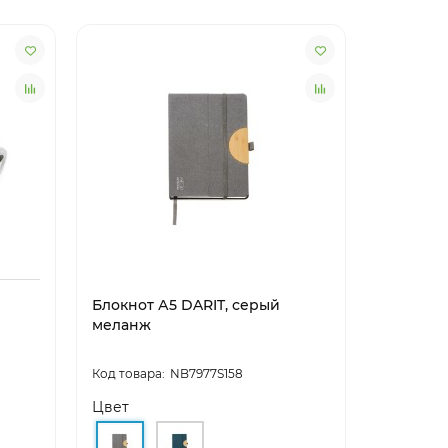
Блокнот А5 DARIT, серый
Блокнот
меланж
NB7977S158
Цвет