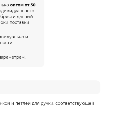
олько
оптом от 50
индивидуального
обрести данный
роки поставки
ивидуально и
жности
 параметрам.
инкой и петлей для ручки, соответствующей