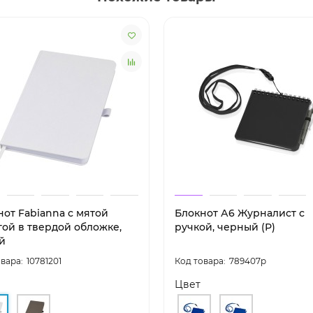
нот Fabianna с мятой
Блокнот А6 Журналист с
гой в твердой обложке,
ручкой, черный (Р)
й
10781201
789407p
Цвет