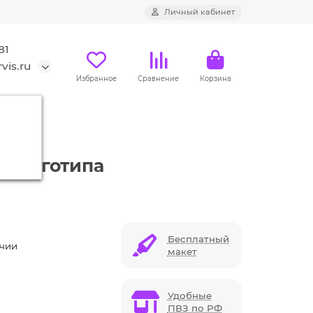
Личный кабинет
81
vis.ru
Избранное
Сравнение
Корзина
м логотипа
Бесплатный
ичии
макет
Удобные
ПВЗ по РФ