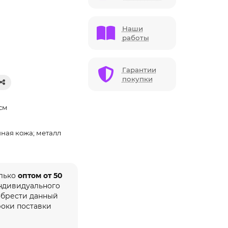
Наши
работы
Гарантии
покупки
 см
нная кожа; металл
олько
оптом от 50
индивидуального
обрести данный
роки поставки