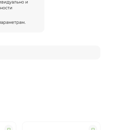
ивидуально и
жности
 параметрам.