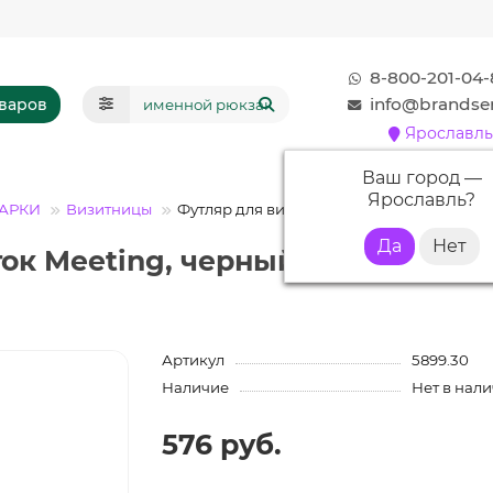
8-800-201-04-
info@brandser
оваров
Ярославль
Ваш город —
Ярославль
?
АРКИ
Визитницы
Футляр для визиток Meeting, черный
ок Meeting, черный с нанесение
Артикул
5899.30
Наличие
Нет в нал
576 руб.