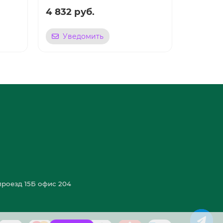
4 832 руб.
1 004 
Уведомить
Уве
роезд 15Б офис 204