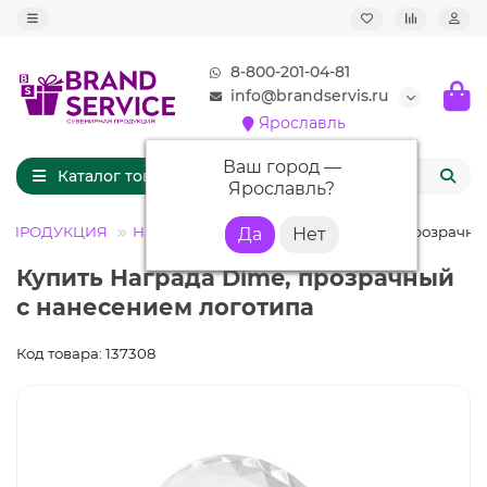
8-800-201-04-81
info@brandservis.ru
Ярославль
Ваш город —
Каталог товаров
Ярославль
?
Я ПРОДУКЦИЯ
Наградные стелы
Награда Dime, прозрачн
Купить Награда Dime, прозрачный
с нанесением логотипа
Код товара: 137308