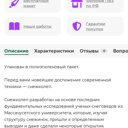
Бесплатный
Удобные ПВЗ
макет
по РФ
Гарантии
Наши работы
покупки
Описание
Характеристики
Отзывы
Вопро
0
Упакован в полиэтиленовый пакет.
Перед вами новейшее достижение современной
техники — снежколеп.
Снежколеп разработан на основе последних
фундаментальных исследований ученых-снеговедов из
Массачусетского университета, которые, изучая
структуру снежинок, пришли к определенным
выводам и даже сделали некоторые открытия.