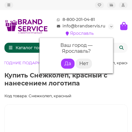
8-800-201-04-81
info@brandservis.ru
Ярославль
Ваш город —
Каталог товаров
Ярославль
?
ОГОДНИЕ ПОДАРКИ
Зимние подарки
Снежколеп, красны
Купить Снежколеп, красный с
нанесением логотипа
Код товара: Снежколеп, красный