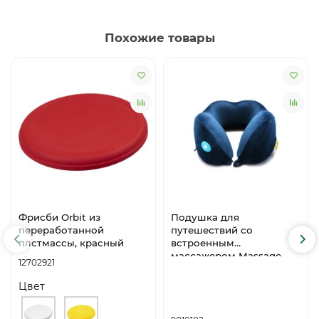
Похожие товары
Фрисби Orbit из
Подушка для
переработанной
путешествий со
плстмассы, красный
встроенным
массажером Massage
12702921
Tranquility Pillow, синий
Цвет