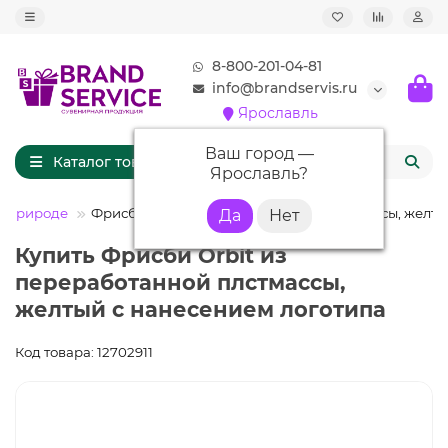
8-800-201-04-81
info@brandservis.ru
Ярославль
Ваш город —
Каталог товаров
Ярославль
?
а природе
Фрисби Orbit из переработанной плстмассы, желт
Купить Фрисби Orbit из
переработанной плстмассы,
желтый с нанесением логотипа
Код товара: 12702911