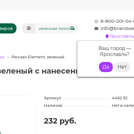
8-800-201-04-
info@brandser
оваров
Ярославль
Ваш город —
Ярославль
?
ых
Рюкзак Element, зеленый
 зеленый с нанесением логотипа
Артикул
4462.92
Наличие
Нет в нал
232 руб.