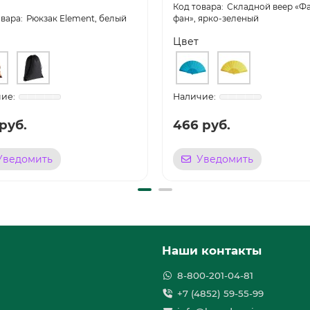
Складной веер «Ф
Рюкзак Element, белый
фан», ярко-зеленый
Цвет
руб.
466 руб.
Уведомить
Уведомить
Наши контакты
8-800-201-04-81
+7 (4852) 59-55-99