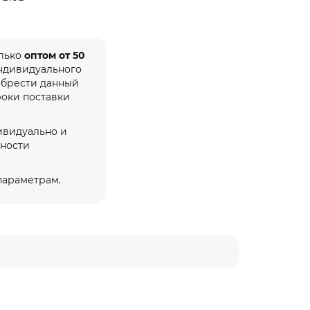
олько
оптом от 50
индивидуального
обрести данный
роки поставки
ивидуально и
жности
 параметрам.