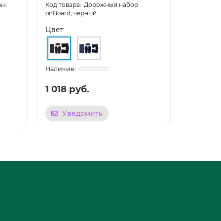
ан-
Дорожный набор
onBoard, черный
полотенце
Цвет
Цвет
1 018 руб.
1 145 р
Уведомить
Уве