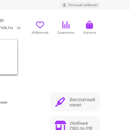
Личный кабинет
81
vis.ru
Избранное
Сравнение
Корзина
Бесплатный
ичии
макет
Удобные
ПВЗ по РФ