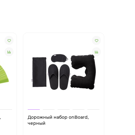
,
Дорожный набор onBoard,
Охлажда
черный
Weddell,