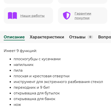
Гарантии
Наши работы
покупки
Описание
Характеристики
Отзывы
Вопро
0
Имеет 9 функций:
плоскогубцы с кусачками
напильник
пила
плоская и крестовая отвертки
инструмент для экстренного разбивания стекол
переходник и 9 бит
открывашка для бутылок
открывашка для банок
нож