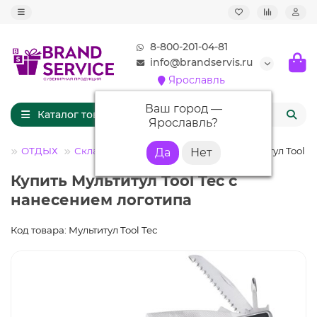
8-800-201-04-81
info@brandservis.ru
Ярославль
Ваш город —
Каталог товаров
Ярославль
?
ог
ОТДЫХ
Складные ножи и мультитулы
Мультитул Tool T
Купить Мультитул Tool Tec с
нанесением логотипа
Код товара: Мультитул Tool Tec