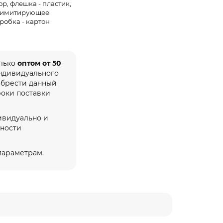
р, флешка - пластик,
, имитирующее
робка - картон
олько
оптом от 50
индивидуального
обрести данный
роки поставки
ивидуально и
жности
 параметрам.