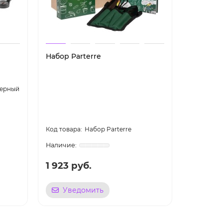
Набор Parterre
Набор «Н
черный
черный
волне», ve
Цвет
Набор Parterre
1 923 руб.
3 151 р
Уведомить
Уве