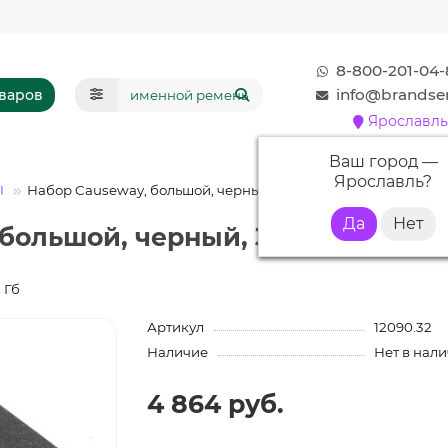
8-800-201-04-
info@brandser
оваров
Ярославль
Ваш город —
Ярославль
?
Ы
Набор Causeway, большой, черный, 32 Гб
большой, черный, 32 Гб с нанес
 Гб
Артикул
12090.32
Наличие
Нет в нал
4 864 руб.