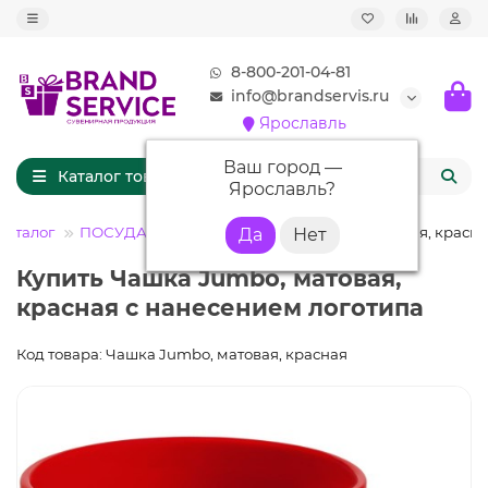
8-800-201-04-81
info@brandservis.ru
Ярославль
Ваш город —
Каталог товаров
Ярославль
?
каталог
ПОСУДА
Кружки
Чашка Jumbo, матовая, красн
Купить Чашка Jumbo, матовая,
красная с нанесением логотипа
Код товара: Чашка Jumbo, матовая, красная