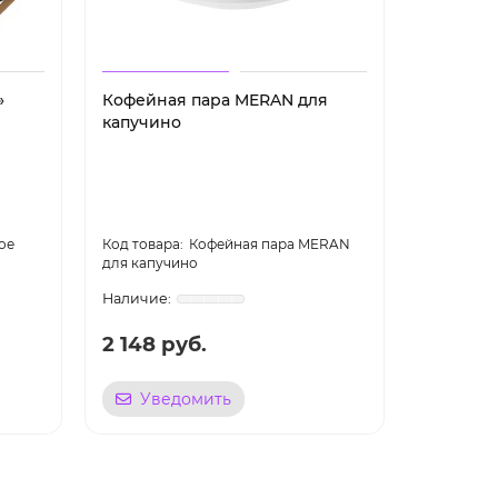
»
Кофейная пара MERAN для
Кружка 
капучино
Цвет
ое
Кофейная пара MERAN
для капучино
2 148 руб.
936 ру
Уведомить
Уве