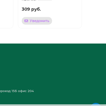
309 руб.
7 550 
Уведомить
Уве
роезд 15Б офис 204