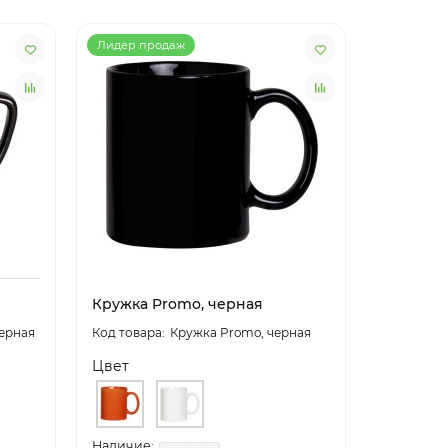
Лидер продаж
Кружка Promo, черная
Набор «
черная
Кружка Promo, черная
Цвет