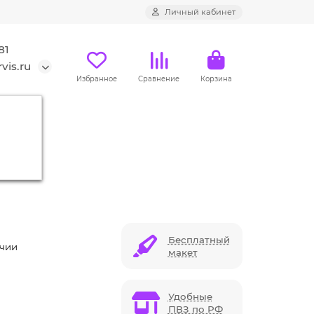
Личный кабинет
81
vis.ru
Избранное
Сравнение
Корзина
Бесплатный
ичии
макет
Удобные
ПВЗ по РФ