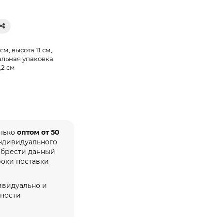
см, высота 11 см,
льная упаковка:
1,2 см
олько
оптом от 50
индивидуального
обрести данный
роки поставки
ивидуально и
жности