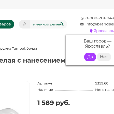
8-800-201-04-
info@brandser
оваров
Ярославль
Ваш город —
Ярославль
?
ружка Tambel, белая
елая с нанесением логотипа
Артикул
5359.60
Наличие
Нет в нал
1 589 руб.